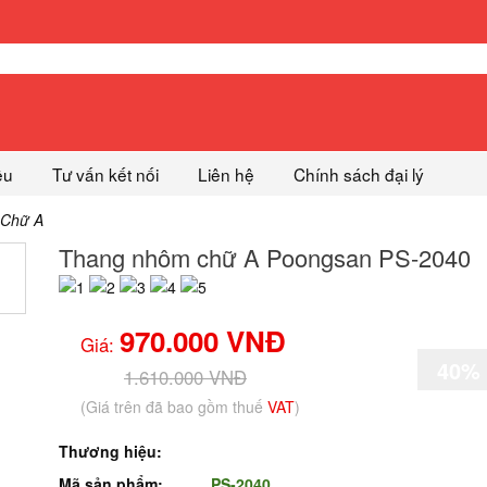
ệu
Tư vấn kết nối
Liên hệ
Chính sách đại lý
 Chữ A
Thang nhôm chữ A Poongsan PS-2040
970.000 VNĐ
Giá:
40%
1.610.000 VNĐ
(Giá trên đã bao gồm thuế
VAT
)
Thương hiệu:
Mã sản phẩm:
PS-2040