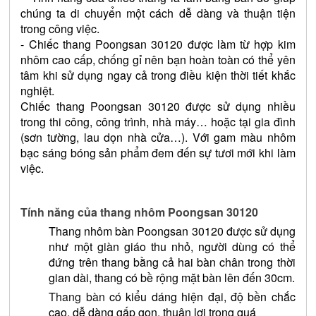
chúng ta di chuyển một cách dễ dàng và thuận tiện 
trong công việc.
- Chiếc thang Poongsan 30120 được làm từ hợp kim 
nhôm cao cấp, chống gỉ nên bạn hoàn toàn có thể yên 
tâm khi sử dụng ngay cả trong điều kiện thời tiết khắc 
nghiệt. 
Chiếc thang Poongsan 30120 được sử dụng nhiều 
trong thi công, công trình, nhà máy… hoặc tại gia đình 
(sơn tường, lau dọn nhà cửa…). Với gam màu nhôm 
bạc sáng bóng sản phẩm đem đến sự tươi mới khi làm 
việc. 
Tính năng của thang nhôm Poongsan 30120
Thang nhôm bàn Poongsan 30120 được sử dụng 
như một giàn giáo thu nhỏ, người dùng có thể 
đứng trên thang bằng cả hai bàn chân trong thời 
gian dài, thang có bề rộng mặt bàn lên đến 30cm.
Thang bàn
 có kiểu dáng hiện đại, độ bền chắc 
cao, dễ dàng gấp gọn, thuận lợi trong quá