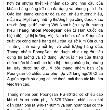
hơn thì những thiết kế nhằm đáp ứng nhu cầu của 
khách hàng cũng trở nên đa dạng và phong phú hơn. 
Các loại thang cũng từ đó ra đời, nhiều thương hiệu, 
mẫu mà. Một trong những thương hiệu cũng được khác 
ưa chuộng tại thì trường Việt Nam hiện nay là thương 
hiệu 
Thang nhôm Poongsan
 đến từ Hàn Quốc đã 
hiện diện tại thị trường Việt Nam hơn 4 năm. Được sản 
xuất với công nghệ hàng đầu của xứ sở Kim Chi cùng 
 những tính năng nổi trội và chất lượng hàng đầu, 
Thang nhôm PoongSan đã được nhiều người tiêu 
dùng tin tưởng và sử dụng. Sự xuất hiện của thang 
nhôm bàn khá mới mẻ trên thị trường chúng ta, nhưng 
lại gây được sự chú ý bởi 
thang nhôm bàn
 của 
Poongsan có chiều cao phù hợp với tạng người Châu 
Á giúp người sử dụng có thể thoải mái thao tác khi làm 
việc trên cao.
Thang nhôm bàn Poongsan PS-30120
 có chiều cao 
khi chưa có chân phụ là 575-780mm, chiều cao khi 
gắn chân phụ là 940-1140mm và bạn hoàn toàn có thể 