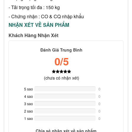
- Tải trọng tối đa : 150 kg
- Chứng nhận : CO & CQ nhập khẩu
NHẬN XÉT VỀ SẢN PHẨM
Khách Hàng Nhận Xét
Đánh Giá Trung Bình
0
/5
(
chưa có
nhận xét)
5 sao
0%
0
Complete
4 sao
0%
0
Complete
3 sao
0%
0
Complete
2 sao
0%
0
Complete
1 sao
0%
0
Complete
Chia sẻ nhận xét về sản phẩm