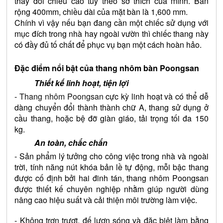
thay đổi chiều cao tùy theo sở thích của mình. Bản 
rộng 400mm, chiều dài của mặt bàn là 1,600 mm.
Chính vì vậy nếu bạn đang cần một chiếc sử dụng với 
mục đích trong nhà hay ngoài vườn thì chiếc thang này 
có đầy đủ tố chất để phục vụ bạn một cách hoàn hảo.
Đặc điểm nổi bật của thang nhôm bàn Poongsan
Thiết kế linh hoạt, tiện lợi
- 
Thang nhôm Poongsan
 cực kỳ linh hoạt và có thể dễ 
dàng chuyển đổi thành thành chữ A, thang sử dụng ở 
cầu thang, hoặc bệ đỡ giàn giáo, tải trọng tối đa 150 
kg.
An toàn, chắc chắn
- Sản phẩm lý tưởng cho công việc trong nhà và ngoài 
trời, tính năng nút khóa bản lề tự động, mỗi bậc thang 
được cố định bởi hai đinh tán, thang nhôm Poongsan 
được thiết kế chuyên nghiệp nhằm giúp người dùng 
nâng cao hiệu suất và cải thiện môi trường làm việc.
- Không trơn trượt, đế lượn sóng và đặc biệt làm bằng 